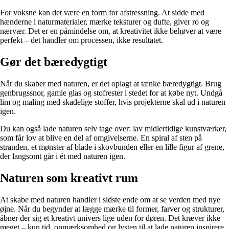
For voksne kan det være en form for afstressning. At sidde med
hænderne i naturmaterialer, mærke teksturer og dufte, giver ro og
nærvær. Det er en påmindelse om, at kreativitet ikke behøver at være
perfekt – det handler om processen, ikke resultatet.
Gør det bæredygtigt
Når du skaber med naturen, er det oplagt at tænke bæredygtigt. Brug
genbrugssnor, gamle glas og stofrester i stedet for at købe nyt. Undgå
lim og maling med skadelige stoffer, hvis projekterne skal ud i naturen
igen.
Du kan også lade naturen selv tage over: lav midlertidige kunstværker,
som får lov at blive en del af omgivelserne. En spiral af sten på
stranden, et mønster af blade i skovbunden eller en lille figur af grene,
der langsomt går i ét med naturen igen.
Naturen som kreativt rum
At skabe med naturen handler i sidste ende om at se verden med nye
øjne. Når du begynder at lægge mærke til former, farver og strukturer,
åbner der sig et kreativt univers lige uden for døren. Det kræver ikke
meget – kun tid, opmærksomhed og lysten til at lade naturen inspirere.