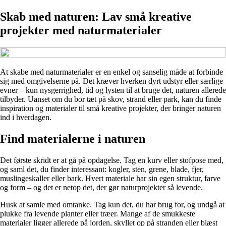
Skab med naturen: Lav små kreative
projekter med naturmaterialer
At skabe med naturmaterialer er en enkel og sanselig måde at forbinde
sig med omgivelserne på. Det kræver hverken dyrt udstyr eller særlige
evner – kun nysgerrighed, tid og lysten til at bruge det, naturen allerede
tilbyder. Uanset om du bor tæt på skov, strand eller park, kan du finde
inspiration og materialer til små kreative projekter, der bringer naturen
ind i hverdagen.
Find materialerne i naturen
Det første skridt er at gå på opdagelse. Tag en kurv eller stofpose med,
og saml det, du finder interessant: kogler, sten, grene, blade, fjer,
muslingeskaller eller bark. Hvert materiale har sin egen struktur, farve
og form – og det er netop det, der gør naturprojekter så levende.
Husk at samle med omtanke. Tag kun det, du har brug for, og undgå at
plukke fra levende planter eller træer. Mange af de smukkeste
materialer ligger allerede på jorden, skyllet op på stranden eller blæst