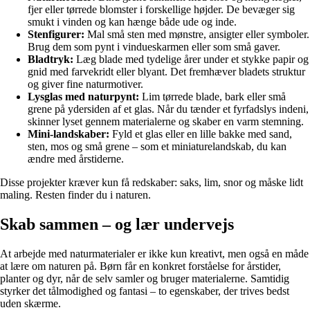
fjer eller tørrede blomster i forskellige højder. De bevæger sig
smukt i vinden og kan hænge både ude og inde.
Stenfigurer:
Mal små sten med mønstre, ansigter eller symboler.
Brug dem som pynt i vindueskarmen eller som små gaver.
Bladtryk:
Læg blade med tydelige årer under et stykke papir og
gnid med farvekridt eller blyant. Det fremhæver bladets struktur
og giver fine naturmotiver.
Lysglas med naturpynt:
Lim tørrede blade, bark eller små
grene på ydersiden af et glas. Når du tænder et fyrfadslys indeni,
skinner lyset gennem materialerne og skaber en varm stemning.
Mini-landskaber:
Fyld et glas eller en lille bakke med sand,
sten, mos og små grene – som et miniaturelandskab, du kan
ændre med årstiderne.
Disse projekter kræver kun få redskaber: saks, lim, snor og måske lidt
maling. Resten finder du i naturen.
Skab sammen – og lær undervejs
At arbejde med naturmaterialer er ikke kun kreativt, men også en måde
at lære om naturen på. Børn får en konkret forståelse for årstider,
planter og dyr, når de selv samler og bruger materialerne. Samtidig
styrker det tålmodighed og fantasi – to egenskaber, der trives bedst
uden skærme.