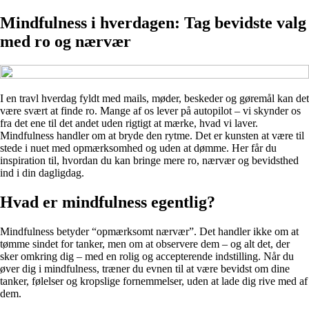
Mindfulness i hverdagen: Tag bevidste valg
med ro og nærvær
I en travl hverdag fyldt med mails, møder, beskeder og gøremål kan det
være svært at finde ro. Mange af os lever på autopilot – vi skynder os
fra det ene til det andet uden rigtigt at mærke, hvad vi laver.
Mindfulness handler om at bryde den rytme. Det er kunsten at være til
stede i nuet med opmærksomhed og uden at dømme. Her får du
inspiration til, hvordan du kan bringe mere ro, nærvær og bevidsthed
ind i din dagligdag.
Hvad er mindfulness egentlig?
Mindfulness betyder “opmærksomt nærvær”. Det handler ikke om at
tømme sindet for tanker, men om at observere dem – og alt det, der
sker omkring dig – med en rolig og accepterende indstilling. Når du
øver dig i mindfulness, træner du evnen til at være bevidst om dine
tanker, følelser og kropslige fornemmelser, uden at lade dig rive med af
dem.