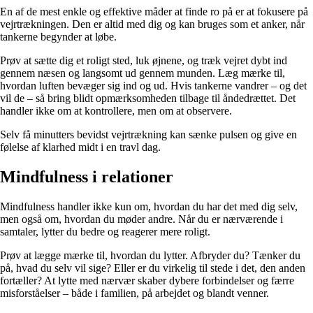
En af de mest enkle og effektive måder at finde ro på er at fokusere på
vejrtrækningen. Den er altid med dig og kan bruges som et anker, når
tankerne begynder at løbe.
Prøv at sætte dig et roligt sted, luk øjnene, og træk vejret dybt ind
gennem næsen og langsomt ud gennem munden. Læg mærke til,
hvordan luften bevæger sig ind og ud. Hvis tankerne vandrer – og det
vil de – så bring blidt opmærksomheden tilbage til åndedrættet. Det
handler ikke om at kontrollere, men om at observere.
Selv få minutters bevidst vejrtrækning kan sænke pulsen og give en
følelse af klarhed midt i en travl dag.
Mindfulness i relationer
Mindfulness handler ikke kun om, hvordan du har det med dig selv,
men også om, hvordan du møder andre. Når du er nærværende i
samtaler, lytter du bedre og reagerer mere roligt.
Prøv at lægge mærke til, hvordan du lytter. Afbryder du? Tænker du
på, hvad du selv vil sige? Eller er du virkelig til stede i det, den anden
fortæller? At lytte med nærvær skaber dybere forbindelser og færre
misforståelser – både i familien, på arbejdet og blandt venner.