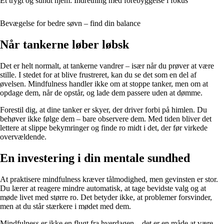
Et trygt og sundt hjem: Indretning med forebyggelse i fokus
Bevægelse for bedre søvn – find din balance
Når tankerne løber løbsk
Det er helt normalt, at tankerne vandrer – især når du prøver at være
stille. I stedet for at blive frustreret, kan du se det som en del af
øvelsen. Mindfulness handler ikke om at stoppe tanker, men om at
opdage dem, når de opstår, og lade dem passere uden at dømme.
Forestil dig, at dine tanker er skyer, der driver forbi på himlen. Du
behøver ikke følge dem – bare observere dem. Med tiden bliver det
lettere at slippe bekymringer og finde ro midt i det, der før virkede
overvældende.
En investering i din mentale sundhed
At praktisere mindfulness kræver tålmodighed, men gevinsten er stor.
Du lærer at reagere mindre automatisk, at tage bevidste valg og at
møde livet med større ro. Det betyder ikke, at problemer forsvinder,
men at du står stærkere i mødet med dem.
Mindfulness er ikke en flugt fra hverdagen – det er en måde at være