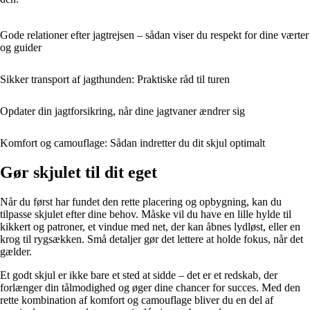
Gode relationer efter jagtrejsen – sådan viser du respekt for dine værter
og guider
Sikker transport af jagthunden: Praktiske råd til turen
Opdater din jagtforsikring, når dine jagtvaner ændrer sig
Komfort og camouflage: Sådan indretter du dit skjul optimalt
Gør skjulet til dit eget
Når du først har fundet den rette placering og opbygning, kan du
tilpasse skjulet efter dine behov. Måske vil du have en lille hylde til
kikkert og patroner, et vindue med net, der kan åbnes lydløst, eller en
krog til rygsækken. Små detaljer gør det lettere at holde fokus, når det
gælder.
Et godt skjul er ikke bare et sted at sidde – det er et redskab, der
forlænger din tålmodighed og øger dine chancer for succes. Med den
rette kombination af komfort og camouflage bliver du en del af