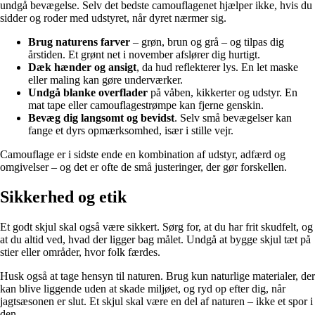
undgå bevægelse. Selv det bedste camouflagenet hjælper ikke, hvis du
sidder og roder med udstyret, når dyret nærmer sig.
Brug naturens farver
– grøn, brun og grå – og tilpas dig
årstiden. Et grønt net i november afslører dig hurtigt.
Dæk hænder og ansigt
, da hud reflekterer lys. En let maske
eller maling kan gøre underværker.
Undgå blanke overflader
på våben, kikkerter og udstyr. En
mat tape eller camouflagestrømpe kan fjerne genskin.
Bevæg dig langsomt og bevidst
. Selv små bevægelser kan
fange et dyrs opmærksomhed, især i stille vejr.
Camouflage er i sidste ende en kombination af udstyr, adfærd og
omgivelser – og det er ofte de små justeringer, der gør forskellen.
Sikkerhed og etik
Et godt skjul skal også være sikkert. Sørg for, at du har frit skudfelt, og
at du altid ved, hvad der ligger bag målet. Undgå at bygge skjul tæt på
stier eller områder, hvor folk færdes.
Husk også at tage hensyn til naturen. Brug kun naturlige materialer, der
kan blive liggende uden at skade miljøet, og ryd op efter dig, når
jagtsæsonen er slut. Et skjul skal være en del af naturen – ikke et spor i
den.