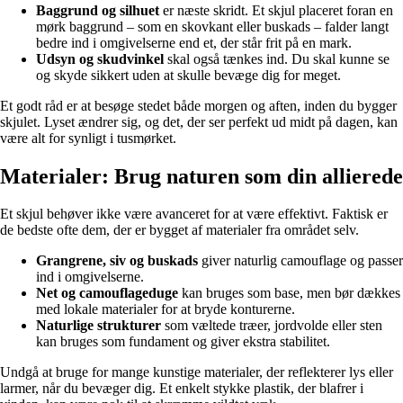
Baggrund og silhuet
er næste skridt. Et skjul placeret foran en
mørk baggrund – som en skovkant eller buskads – falder langt
bedre ind i omgivelserne end et, der står frit på en mark.
Udsyn og skudvinkel
skal også tænkes ind. Du skal kunne se
og skyde sikkert uden at skulle bevæge dig for meget.
Et godt råd er at besøge stedet både morgen og aften, inden du bygger
skjulet. Lyset ændrer sig, og det, der ser perfekt ud midt på dagen, kan
være alt for synligt i tusmørket.
Materialer: Brug naturen som din allierede
Et skjul behøver ikke være avanceret for at være effektivt. Faktisk er
de bedste ofte dem, der er bygget af materialer fra området selv.
Grangrene, siv og buskads
giver naturlig camouflage og passer
ind i omgivelserne.
Net og camouflageduge
kan bruges som base, men bør dækkes
med lokale materialer for at bryde konturerne.
Naturlige strukturer
som væltede træer, jordvolde eller sten
kan bruges som fundament og giver ekstra stabilitet.
Undgå at bruge for mange kunstige materialer, der reflekterer lys eller
larmer, når du bevæger dig. Et enkelt stykke plastik, der blafrer i