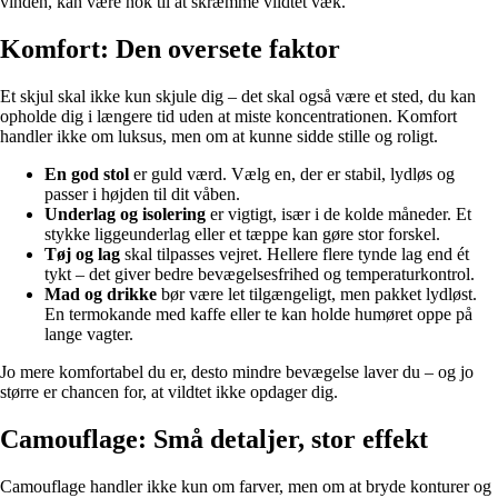
vinden, kan være nok til at skræmme vildtet væk.
Komfort: Den oversete faktor
Et skjul skal ikke kun skjule dig – det skal også være et sted, du kan
opholde dig i længere tid uden at miste koncentrationen. Komfort
handler ikke om luksus, men om at kunne sidde stille og roligt.
En god stol
er guld værd. Vælg en, der er stabil, lydløs og
passer i højden til dit våben.
Underlag og isolering
er vigtigt, især i de kolde måneder. Et
stykke liggeunderlag eller et tæppe kan gøre stor forskel.
Tøj og lag
skal tilpasses vejret. Hellere flere tynde lag end ét
tykt – det giver bedre bevægelsesfrihed og temperaturkontrol.
Mad og drikke
bør være let tilgængeligt, men pakket lydløst.
En termokande med kaffe eller te kan holde humøret oppe på
lange vagter.
Jo mere komfortabel du er, desto mindre bevægelse laver du – og jo
større er chancen for, at vildtet ikke opdager dig.
Camouflage: Små detaljer, stor effekt
Camouflage handler ikke kun om farver, men om at bryde konturer og