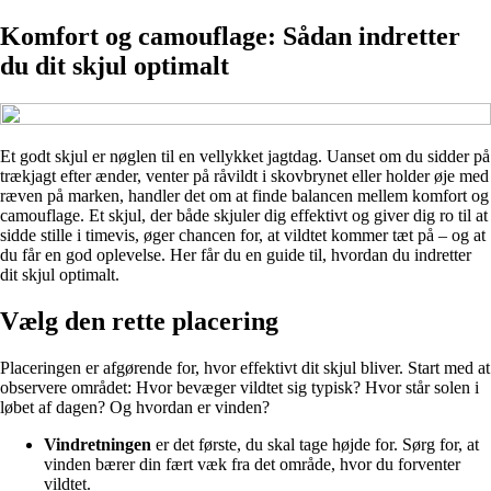
Komfort og camouflage: Sådan indretter
du dit skjul optimalt
Et godt skjul er nøglen til en vellykket jagtdag. Uanset om du sidder på
trækjagt efter ænder, venter på råvildt i skovbrynet eller holder øje med
ræven på marken, handler det om at finde balancen mellem komfort og
camouflage. Et skjul, der både skjuler dig effektivt og giver dig ro til at
sidde stille i timevis, øger chancen for, at vildtet kommer tæt på – og at
du får en god oplevelse. Her får du en guide til, hvordan du indretter
dit skjul optimalt.
Vælg den rette placering
Placeringen er afgørende for, hvor effektivt dit skjul bliver. Start med at
observere området: Hvor bevæger vildtet sig typisk? Hvor står solen i
løbet af dagen? Og hvordan er vinden?
Vindretningen
er det første, du skal tage højde for. Sørg for, at
vinden bærer din fært væk fra det område, hvor du forventer
vildtet.